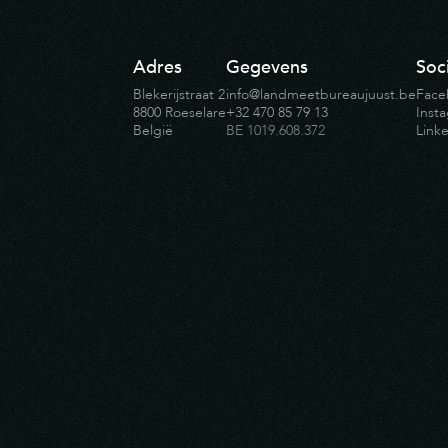
Adres
Gegevens
Soci
Blekerijstraat 2
info@landmeetbureaujuust.be
Face
8800 Roeselare
+32 470 85 79 13
Inst
België
BE 1019.608.372
Link