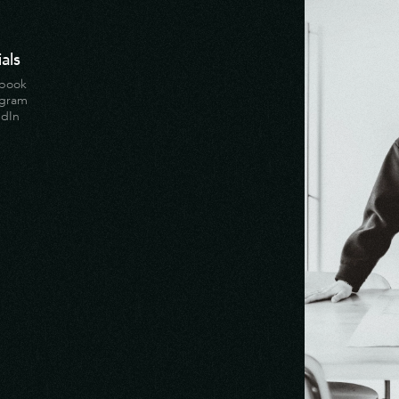
als
book
agram
edIn