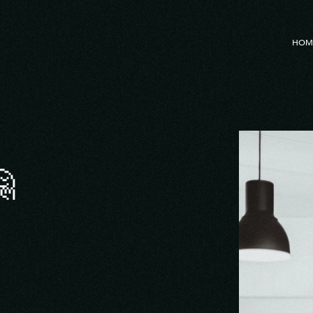
HOM
🤗