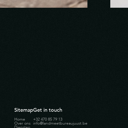
Sitemap
Get in touch
Home
+32 470 85 79 13
Over ons
info@landmeetbureaujuust.be
Diensten