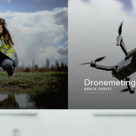
Dronemetin
BEKIJK DIENST