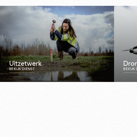
Uitzetwerk
Dro
BEKIJK DIENST
BEKIJK